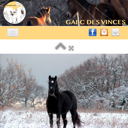
ACCUEIL
ÉLEVAGE ÉQUIN
▼
A VENDRE
▼
AUTRES ACTIVITÉS
▼
CONTACT
BLOG