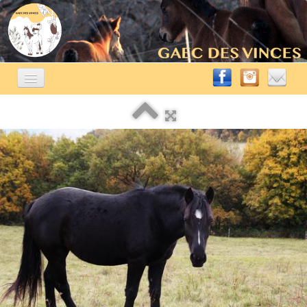
ACCUEIL
ÉLEVAGE ÉQUIN
▼
A VENDRE
▼
AUTRES ACTIVITÉS
▼
CONTACT
BLOG