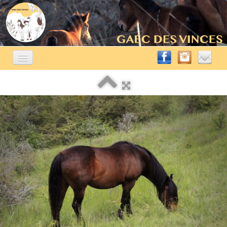
ACCUEIL
ÉLEVAGE ÉQUIN
▼
A VENDRE
▼
AUTRES ACTIVITÉS
▼
CONTACT
BLOG