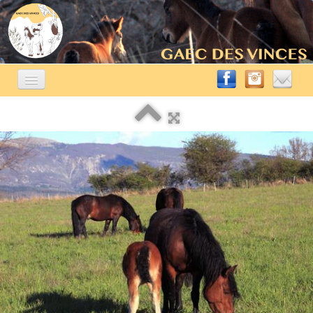
ACCUEIL
ÉLEVAGE ÉQUIN
▼
A VENDRE
▼
AUTRES ACTIVITÉS
▼
CONTACT
BLOG