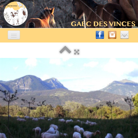
ACCUEIL
ÉLEVAGE ÉQUIN
▼
A VENDRE
▼
AUTRES ACTIVITÉS
▼
CONTACT
BLOG