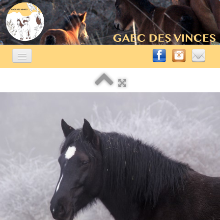
ACCUEIL
ÉLEVAGE ÉQUIN
▼
A VENDRE
▼
AUTRES ACTIVITÉS
▼
CONTACT
BLOG