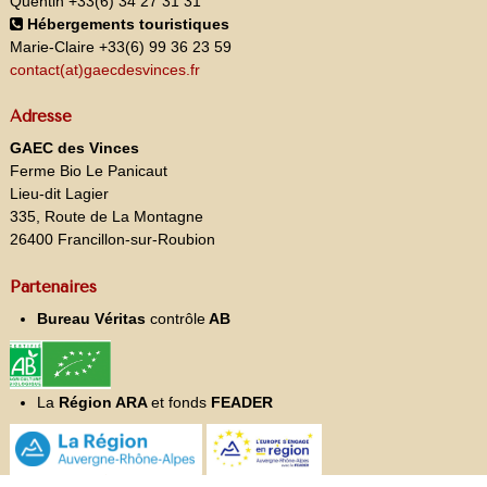
Quentin +33(6) 34 27 31 31
Hébergements touristiques
Marie-Claire +33(6) 99 36 23 59
contact(at)gaecdesvinces.fr
Adresse
GAEC des Vinces
Ferme Bio Le Panicaut
Lieu-dit Lagier
335, Route de La Montagne
26400 Francillon-sur-Roubion
Partenaires
Bureau Véritas
contrôle
AB
La
Région ARA
et fonds
FEADER