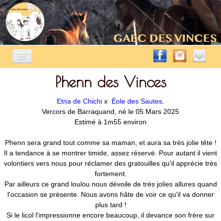
Phenn des Vinces
ACCUEIL
ÉLEVAGE ÉQUIN
▼
Etna de Chichi
x
Éole des Sautes
.
Vercors de Barraquand, né le 05 Mars 2025
A VENDRE
Estimé à 1m55 environ
▼
Phenn sera grand tout comme sa maman, et aura sa très jolie tête !
AUTRES ACTIVITÉS
▼
Il a tendance à se montrer timide, assez réservé. Pour autant il vient
volontiers vers nous pour réclamer des gratouilles qu'il apprécie très
CONTACT
fortement.
Par ailleurs ce grand loulou nous dévoile de très jolies allures quand
BLOG
l'occasion se présente. Nous avons hâte de voir ce qu'il va donner
plus tard !
Si le licol l'impressionne encore beaucoup, il devance son frère sur